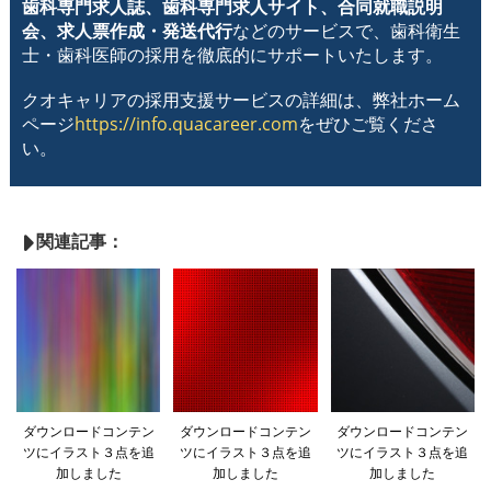
歯科専門求人誌、歯科専門求人サイト、合同就職説明
会、求人票作成・発送代行
などのサービスで、歯科衛生
士・歯科医師の採用を徹底的にサポートいたします。
クオキャリアの採用支援サービスの詳細は、弊社ホーム
ページ
https://info.quacareer.com
をぜひご覧くださ
い。
関連記事：
ダウンロードコンテン
ダウンロードコンテン
ダウンロードコンテン
ツにイラスト３点を追
ツにイラスト３点を追
ツにイラスト３点を追
加しました
加しました
加しました