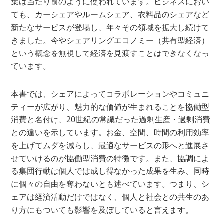
葉は当たり前のように使われています。ビジネスにおい
ても、カーシェアやルームシェア、衣料品のシェアなど
新たなサービスが登場し、年々その領域を拡大し続けて
きました。今やシェアリングエコノミー（共有型経済）
という概念を無視して経済を見渡すことはできなくなっ
ています。
本書では、シェアによってコラボレーションやコミュニ
ティーが広がり、魅力的な価値が生まれることを協働型
消費と名付け、20世紀の常識だった過剰生産・過剰消費
との違いを示しています。お金、空間、時間の利用効率
を上げてムダを減らし、最適なサービスの形へと進展さ
せていけるのが協働型消費の特徴です。また、協調によ
る集団行動は個人では成し得なかった成果を生み、同時
に個々の自由を奪わないとも述べています。つまり、シ
ェアは経済活動だけではなく、個人と社会との共生のあ
り方にもついても影響を及ぼしていると言えます。