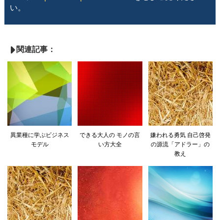
い。
関連記事：
異業種に学ぶビジネス
できる大人の モノの言
嫌われる勇気 自己啓発
モデル
い方大全
の源流「アドラー」の
教え