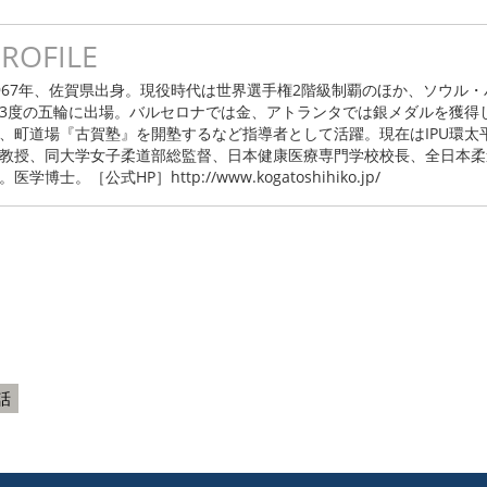
ROFILE
967年、佐賀県出身。現役時代は世界選手権2階級制覇のほか、ソウル
3度の五輪に出場。バルセロナでは金、アトランタでは銀メダルを獲得
、町道場『古賀塾』を開塾するなど指導者として活躍。現在はIPU環太
教授、同大学女子柔道部総監督、日本健康医療専門学校校長、全日本柔
。医学博士。［公式HP］http://www.kogatoshihiko.jp/
話