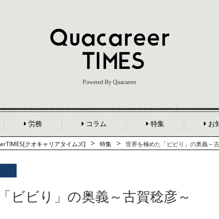
Powered By Quacareer
労務
コラム
特集
お
>
>
reerTIMES[クオキャリアタイムズ]
特集
世界を極めた「ビビり」の奥義～
「ビビり」の奥義～古賀稔彦～