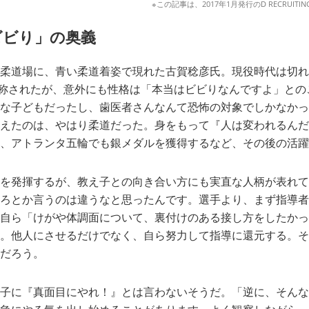
※この記事は、2017年1月発行のD RECRUITING
ビビり」の奥義
柔道場に、青い柔道着姿で現れた古賀稔彦氏。現役時代は切れ
と称されたが、意外にも性格は「本当はビビりなんですよ」と
な子どもだったし、歯医者さんなんて恐怖の対象でしかなかっ
えたのは、やはり柔道だった。身をもって『人は変われるんだ
、アトランタ五輪でも銀メダルを獲得するなど、その後の活躍
を発揮するが、教え子との向き合い方にも実直な人柄が表れて
ろとか言うのは違うなと思ったんです。選手より、まず指導者
自ら「けがや体調面について、裏付けのある接し方をしたかっ
。他人にさせるだけでなく、自ら努力して指導に還元する。そ
だろう。
子に『真面目にやれ！』とは言わないそうだ。「逆に、そんな