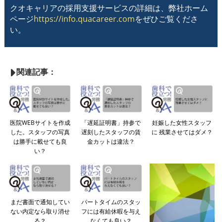
クオキャリアの採用支援サービスの詳細は、弊社ホーム
ページ
https://info.quacareer.com
をぜひご覧くださ
い。
関連記事：
医院WEBサイトを作成
「遅延証明書」持参で
妊娠した女性スタッフ
した。スタッフの写真
遅刻したスタッフの賃
に 残業させてはダメ？
は勝手に載せても良
金カットは違法？
い？
まだ書面で通知してい
パートタイムのスタッ
ない内定なら取り消せ
フには有給休暇を与え
る？
なくても良い？